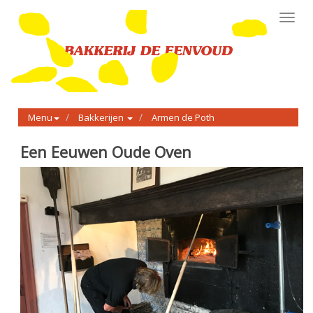
Toggl
navig
Menu
Bakkerijen
Armen de Poth
Een Eeuwen Oude Oven