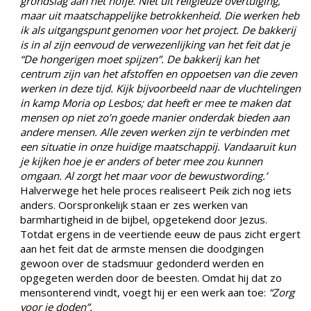
grondslag aan het hofje. Niet uit religieuze overtuiging,
maar uit maatschappelijke betrokkenheid. Die werken heb
ik als uitgangspunt genomen voor het project. De bakkerij
is in al zijn eenvoud de verwezenlijking van het feit dat je
“De hongerigen moet spijzen”. De bakkerij kan het
centrum zijn van het afstoffen en oppoetsen van die zeven
werken in deze tijd. Kijk bijvoorbeeld naar de vluchtelingen
in kamp Moria op Lesbos; dat heeft er mee te maken dat
mensen op niet zo’n goede manier onderdak bieden aan
andere mensen. Alle zeven werken zijn te verbinden met
een situatie in onze huidige maatschappij. Vandaaruit kun
je kijken hoe je er anders of beter mee zou kunnen
omgaan. Al zorgt het maar voor de bewustwording.’
Halverwege het hele proces realiseert Peik zich nog iets
anders. Oorspronkelijk staan er zes werken van
barmhartigheid in de bijbel, opgetekend door Jezus.
Totdat ergens in de veertiende eeuw de paus zicht ergert
aan het feit dat de armste mensen die doodgingen
gewoon over de stadsmuur gedonderd werden en
opgegeten werden door de beesten. Omdat hij dat zo
mensonterend vindt, voegt hij er een werk aan toe:
“Zorg
voor je doden”.