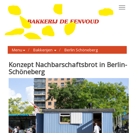
Toggl
navig
Menu
Bakkerijen
Berlin Schöneberg
Konzept Nachbarschaftsbrot in Berlin-
Schöneberg